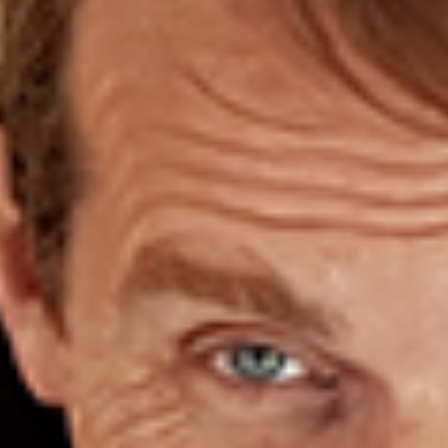
Bestattung
Kirche und Geld
Aktiv gegen Missbrauch
Kirchenjahr
Reformprozess PUK
Bildung und Gesellschaft
Ökumene
Arbeiten bei der Kirche
Tourismus
Religion in der Schule
Weltanschauungsfragen
Kunst
Gegen Rechtsextremismus