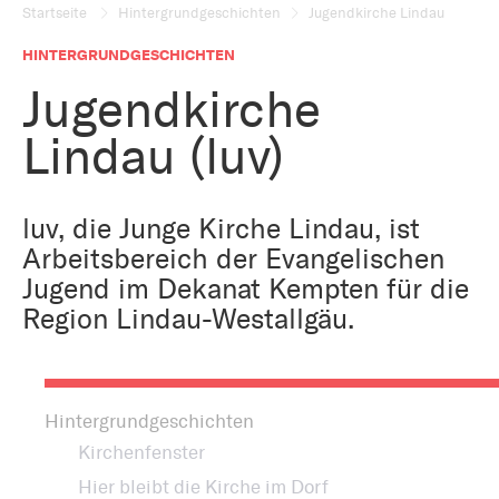
Bestattung
Kirche und Geld
Startseite
Hintergrundgeschichten
Jugendkirche Lindau
Aktiv gegen Missbrauch
Kirchenjahr
HINTERGRUNDGESCHICHTEN
Reformprozess PUK
Jugendkirche
Bildung und Gesellschaft
Ökumene
Lindau (luv)
Arbeiten bei der Kirche
Tourismus
Religion in der Schule
luv, die Junge Kirche Lindau, ist
Arbeitsbereich der Evangelischen
Weltanschauungsfragen
Kunst
Jugend im Dekanat Kempten für die
Region Lindau-Westallgäu.
Gegen Rechtsextremismus
Hintergrundgeschichten
Kirchenfenster
Hier bleibt die Kirche im Dorf