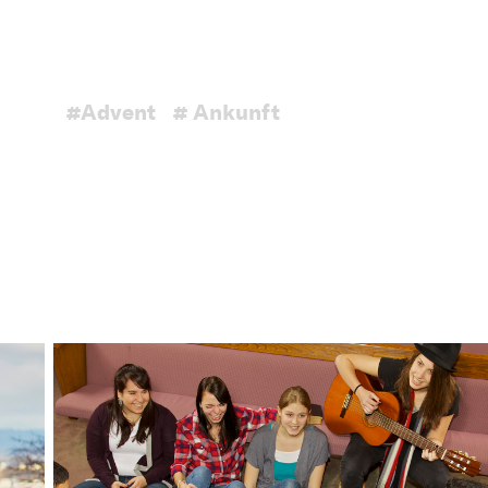
#Advent
# Ankunft