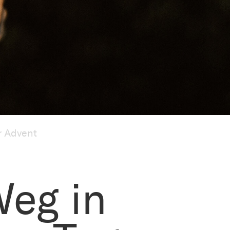
r Advent
eg in