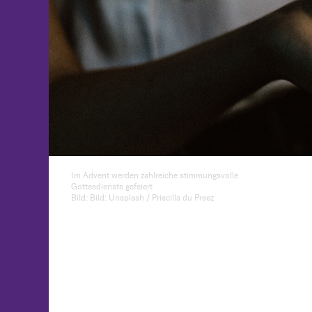
Im Advent werden zahlreiche stimmungsvolle
Gottesdienste gefeiert
Bild: Bild: Unsplash / Priscilla du Preez