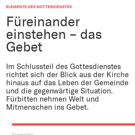
Bestattung
Kirche und Geld
ELEMENTE DES GOTTESDIENSTES
Aktiv gegen Missbrauch
Kirchenjahr
Füreinander
Reformprozess PUK
einstehen – das
Bildung und Gesellschaft
Ökumene
Gebet
Arbeiten bei der Kirche
Tourismus
Religion in der Schule
Im Schlussteil des Gottesdienstes
Weltanschauungsfragen
richtet sich der Blick aus der Kirche
Kunst
hinaus auf das Leben der Gemeinde
und die gegenwärtige Situation.
Gegen Rechtsextremismus
Fürbitten nehmen Welt und
Mitmenschen ins Gebet.
Elemente