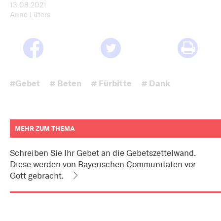
13.08.2021
Anne Lüters
#Gebet
# Beten
# Fürbitte
# Dank
MEHR ZUM THEMA
weitere
Informationen
Schreiben Sie Ihr Gebet an die Gebetszettelwand.
zum
Diese werden von Bayerischen Communitäten vor
Artikel
als
Gott gebracht.
Downloads
oder
Links